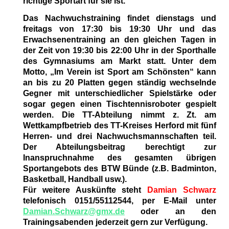
richtige Sportart für sie ist.
Das Nachwuchstraining findet dienstags und
freitags von 17:30 bis 19:30 Uhr und das
Erwachsenentraining an den gleichen Tagen in
der Zeit von 19:30 bis 22:00 Uhr in der Sporthalle
des Gymnasiums am Markt statt. Unter dem
Motto, „Im Verein ist Sport am Schönsten“ kann
an bis zu 20 Platten gegen ständig wechselnde
Gegner mit unterschiedlicher Spielstärke oder
sogar gegen einen Tischtennisroboter gespielt
werden. Die TT-Abteilung nimmt z. Zt. am
Wettkampfbetrieb des TT-Kreises Herford mit fünf
Herren- und drei Nachwuchsmannschaften teil.
Der Abteilungsbeitrag berechtigt zur
Inanspruchnahme des gesamten übrigen
Sportangebots des BTW Bünde (z.B. Badminton,
Basketball, Handball usw.).
Für weitere Auskünfte steht
Damian Schwarz
telefonisch 0151/55112544, per E-Mail unter
Damian.Schwarz@gmx.de
oder an den
Trainingsabenden jederzeit gern zur Verfügung.